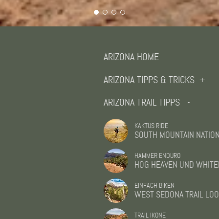
ARIZONA HOME
ARIZONA TIPPS & TRICKS
+
ARIZONA TRAIL TIPPS
-
KAKTUS RIDE
SOUTH MOUNTAIN NATION
HAMMER ENDURO
Dieser fantastische Loop kann wie viele Trails in
HOG HEAVEN UND WHITE
den USA in beiden Richtungen gefahren werden,
EINFACH BIKEN
unsere Variante würde ich auf jedem Fall
WEST SEDONA TRAIL LO
vorziehen.
TRAIL IKONE